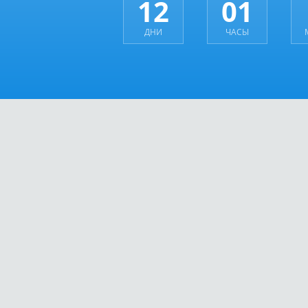
12
01
ДНИ
ЧАСЫ