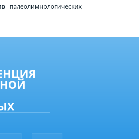
ив палеолимнологических
ЕНЦИЯ
РНОЙ
ЫХ