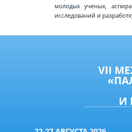
молодых ученых, аспира
исследований и разработк
VII 
«ПА
И
22-27 АВГУСТА 2026